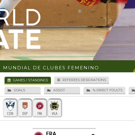
MUNDIAL DE CLUBES FEMENINO
REFEREES DESIGNATIONS
GAMES / STANDINGS
GOALS
ASSIST
% DIRECT FOULTS
CON
DEP
FRA
VILA
FRA